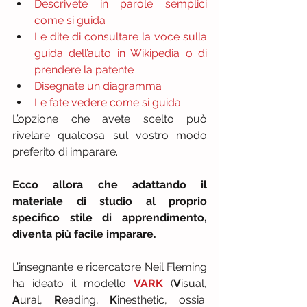
Descrivete in parole semplici 
come si guida
Le dite di consultare la voce sulla 
guida dell’auto in Wikipedia o di 
prendere la patente
Disegnate un diagramma
Le fate vedere come si guida
L’opzione che avete scelto può 
rivelare qualcosa sul vostro modo 
preferito di imparare.
Ecco allora che adattando il 
materiale di studio al proprio 
specifico stile di apprendimento, 
diventa più facile imparare.
L’insegnante e ricercatore Neil Fleming 
ha ideato il modello 
VARK 
(
V
isual, 
A
ural, 
R
eading, 
K
inesthetic, ossia: