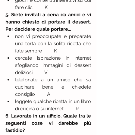
giochi e contenuti interattivi su cui 
fare clic          K 
5. Siete invitati a cena da amici e vi 
hanno chiesto di portare il dessert. 
Per decidere quale portare…
non vi preoccupate e preparate 
una torta con la solita ricetta che 
fate sempre          K  
cercate ispirazione in internet 
sfogliando immagini di dessert 
deliziosi          V  
telefonate a un amico che sa 
cucinare bene e chiedete 
consiglio          A  
leggete qualche ricetta in un libro 
di cucina o su internet          R 
6. Lavorate in un ufficio. Quale tra le 
seguenti cose vi darebbe più 
fastidio?