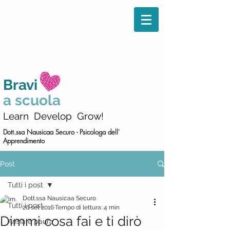
Bravi
a scuola
Learn Develop Grow!
Dott.ssa Nausicaa Securo -
Psicologa dell'
Apprendimento
Post
Tutti i post
Dott.ssa Nausicaa Securo
Tutti i post
26 set 2016
Tempo di lettura: 4 min
Dimmi cosa fai e ti dirò
Ansia e paura