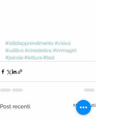
#stilidiapprendimento
#visivo
#uditivo
#cinestetico
#immagini
#parole
#lettura
#test
Mostra tutti
Post recenti