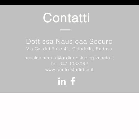
Contatti
Dott.ssa Nausicaa Securo
Via Ca' dai Pase 41, Cittadella, Padova
nausica.securo@ordinepsicologiveneto.it
Tel. 347 1038062
www.centrostudidsa.it