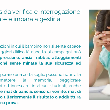
s da verifica e interrogazione!
te e impara a gestirla
azioni in cui il bambino non si sente capace
giori difficoltà rispetto ai compagni può
pressione, ansia, rabbia, atteggiamenti
erché sente minate la sua sicurezza ed
uperano una certa soglia possono ridurre la
romettere la memoria, peggiorare
i ed innescare, in alcuni studenti, anche
e mal di pancia, senso di vomito, mal di
ulteriormente il risultato o addirittura
una prova.