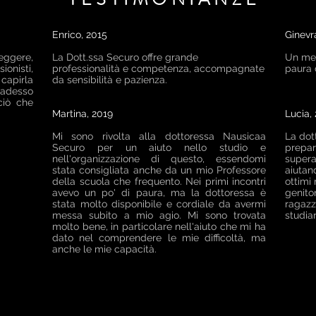
Enrico, 2015
Ginevr
eggere,
La Dott.ssa Securo offre grande
Un met
ionisti,
professionalità e competenza, accompagnate
paura 
 capirla
da sensibilità e pazienza.
i adesso
ciò che
Martina, 2019
Lucia,
Mi sono rivolta alla dottoressa Nausicaa
La dot
Securo per un aiuto nello studio e
prepar
nell'organizzazione di questo, essendomi
supera
stata consigliata anche da un mio Professore
aiutan
della scuola che frequento. Nei primi incontri
ottimi 
avevo un po' di paura, ma la dottoressa è
genitor
stata molto disponibile e cordiale da avermi
ragazz
messa subito a mio agio. Mi sono trovata
studia
molto bene, in particolare nell'aiuto che mi ha
dato nel comprendere le mie difficoltà, ma
anche le mie capacità.