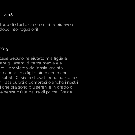
a, 2018
odo di studio che non mi fa più avere
delle interrogazioni!
 2019
t.ssa Securo ha aiutato mia figlia a
are gli esami di terza media e a
re il problema dell’ansia, ora sta
do anche mio figlio più piccolo con
risultati. Ci siamo trovati bene noi come
i, rassicurati e compresi e anche i nostri
i che ora sono più sereni e in grado di
re senza più la paura di prima. Grazie.