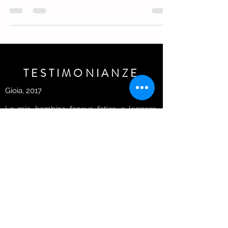
nuovo: mamme e papà, siete pronti ed
organizzati oppure non sapete ancora come
gestirvi?...
TESTIMONIANZE
Gioia, 2017
La mia bambina faceva fatica a leggere,
l'abbiamo fatta seguire da vari
professionisti, ma solo la Dott.ssa Securo è
riuscita a capirla e ad insegnarle delle
strategie per cui adesso è autonoma nello
studio e capisce ciò che legge. Grazie!
Enrico, 2015
La Dott.ssa Securo offre grande